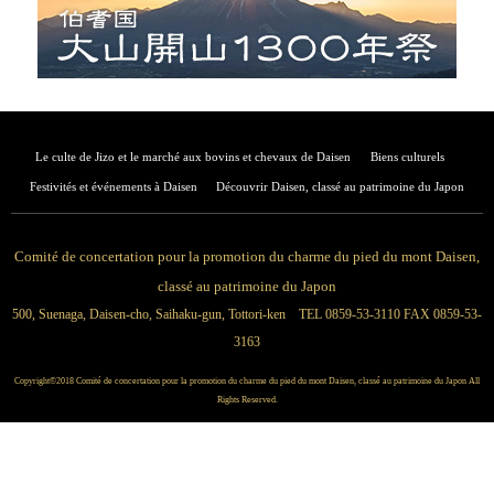
Le culte de Jizo et le marché aux bovins et chevaux de Daisen
Biens culturels
Festivités et événements à Daisen
Découvrir Daisen, classé au patrimoine du Japon
Comité de concertation pour la promotion du charme du pied du mont Daisen,
classé au patrimoine du Japon
500, Suenaga, Daisen-cho, Saihaku-gun, Tottori-ken TEL 0859-53-3110 FAX 0859-53-
3163
Copyright©2018 Comité de concertation pour la promotion du charme du pied du mont Daisen, classé au patrimoine du Japon All
Rights Reserved.