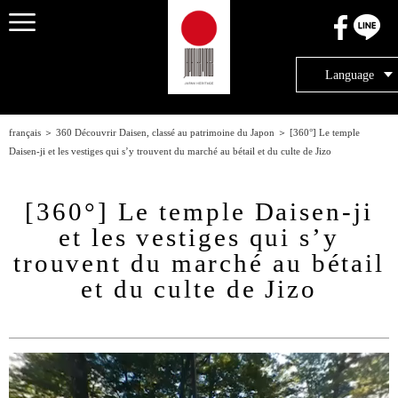
メニュー
Language
français
＞
360 Découvrir Daisen, classé au patrimoine du Japon
＞
[360°] Le temple
Daisen-ji et les vestiges qui s’y trouvent du marché au bétail et du culte de Jizo
[360°] Le temple Daisen-ji
et les vestiges qui s’y
trouvent du marché au bétail
et du culte de Jizo