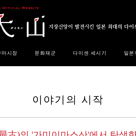
우마시장
문화재군
다이센 세시기
일본
이야기의 시작
最古)의 '가미이마스산'에서 탄생한