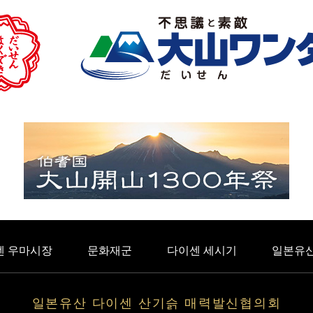
센 우마시장
문화재군
다이센 세시기
일본유산
일본유산 다이센 산기슭 매력발신협의회