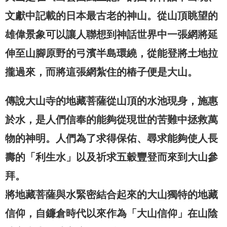
文獻中記載的日本最古老的神山。從山頂眺望的
雄偉景象可以讓人聯想到神話世界中一張網將延
伸至山腳原野的弓濱半島環繞，從能登將土地拉
攏過來，而將這張網紮住的樁子便是大山。
傳說大山寺的地藏菩薩從山頂的水池現身，施惠
於水，是人們信奉的能夠從現世的苦難中拯救萬
物的神明。人們為了求得保佑、尋求能夠使人長
壽的「利生水」以及祈求五穀豐登而來到大山參
拜。
將地藏菩薩與水緊密結合起來的大山獨特的地藏
信仰，自鐮倉時代以來作為「大山信仰」在山陰