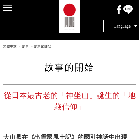
メニュー
Language
繁體中文
＞
故事
＞
故事的開始
故事的開始
從日本最古老的「神坐山」誕生的「地
藏信仰」
大山是在《出雲國風土記》的國引神話中出現、