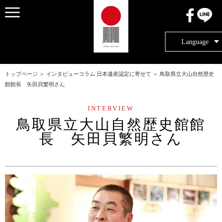
メニュー
Language
トップページ
＞
インタビューコラム 日本遺産認定に寄せて
＞
鳥取県立大山自然歴史
館館長 矢田貝繁明さん
INTERVIEW
鳥取県立大山自然歴史館館
長 矢田貝繁明さん